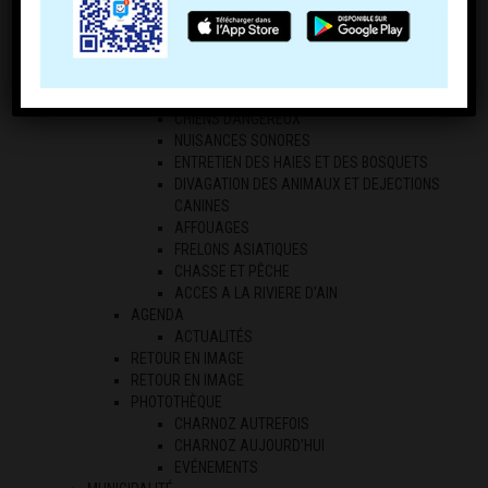
ECONOMIE LOCALE
LES PROFESSIONNELS
LES AGRICULTEURS
RÉGLEMENTATION
ARRÊTES DE CIRCULATION
CHIENS DANGEREUX
NUISANCES SONORES
ENTRETIEN DES HAIES ET DES BOSQUETS
DIVAGATION DES ANIMAUX ET DEJECTIONS
CANINES
AFFOUAGES
FRELONS ASIATIQUES
CHASSE ET PÊCHE
ACCES A LA RIVIERE D’AIN
AGENDA
ACTUALITÉS
RETOUR EN IMAGE
RETOUR EN IMAGE
PHOTOTHÈQUE
CHARNOZ AUTREFOIS
CHARNOZ AUJOURD’HUI
EVÉNEMENTS