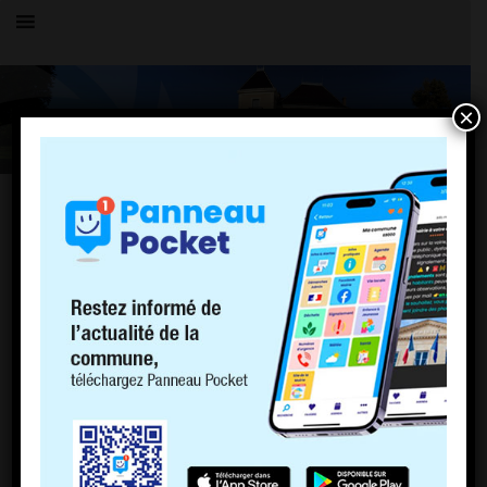
×
OK
Vous parcourez actuellement les archives du blog
Mairie de Charnoz
pour septembre 2017.
PAGES
PLU
Politique de cookies (EU)
ACCUEIL
LE VILLAGE
HISTOIRE