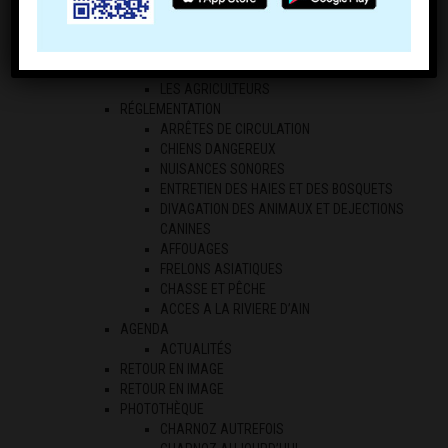
COMMERCE
COMPTOIR DE CHARNOZ
ECONOMIE LOCALE
LES PROFESSIONNELS
LES AGRICULTEURS
RÉGLEMENTATION
ARRÊTES DE CIRCULATION
CHIENS DANGEREUX
NUISANCES SONORES
ENTRETIEN DES HAIES ET DES BOSQUETS
DIVAGATION DES ANIMAUX ET DEJECTIONS
CANINES
AFFOUAGES
FRELONS ASIATIQUES
CHASSE ET PÊCHE
ACCES A LA RIVIERE D’AIN
AGENDA
ACTUALITÉS
RETOUR EN IMAGE
RETOUR EN IMAGE
PHOTOTHÈQUE
CHARNOZ AUTREFOIS