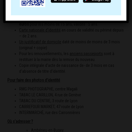
1 photo récente
(- 6 mois)
conforme aux normes (35x45mm)
en couleur, tête nue de face et sur fond blanc.
Timbre fisca
l à
86 euros
pour les majeurs, validité : 10 ans (
42
euros
pour les enfants de 15 à 18 ans, validité : 5 ans et
17
euros
pour les moins de 15 ans, validité : 5 ans.
Carte nationale d’identité
en cours de validité ou périmé depuis
– de 2 ans.
Un justificatif de domicile
daté de moins de moins de 3 mois
(original + copie)
Pour les renouvellements, les
anciens passeports
sont à
restituer à la mairie dès la remise du nouveau.
Copie intégrale d’acte de naissance de- de 3 mois en cas
d’absence de titre d’identité.
Pour faire des photos d’identité
RMG PHOTOGRAPHE, centre Magali
TABAC LE CARILLON, 4 rue de Genève
TABAC DU CENTRE, 3 route de Lyon
CARREFOUR MARKET, 47 route de Lyon
INTERMARCHÉ, rue des Carronnières
Où s’adresser ?
Ambérieu-en-Bugey