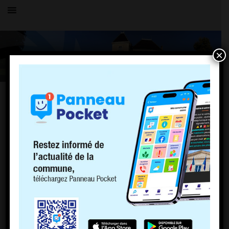
×
PASSEPORT
Où s’adresser ?
Mairies équipées d’un dispositif de recueil d’empreintes (voir la
liste ci dessous)
Vous pouvez effectuer une
pré-demande de passeport
et
acheter le timbre fiscal en ligne
ou dans un bureau de tabac,
afin de gagner du temps en mairie.
Pièces à fournir :