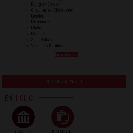
Bourg-en-Bresse
Chatillon-sur-Chalaronne
Lagnieu
Meximieux
Miribel
Montluel
Saint Vulbas
Villars-les-Dombes
En savoir plus
DOCUMENTATION PLU
EN 1 CLIC
CONSEILS
DEMARCHES