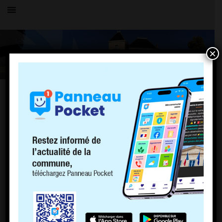
×
URBANISME
PLU approuvé le 12 novembre 2024.
Les documents sont consultables :
dans l’onglet PLU sur la page d’accueil,
en mairie aux heures d’ouverture
ou sur le site de
Géoportail Urbanisme
Déclaration préalable, permis de construire, de démolir, d’aménager,