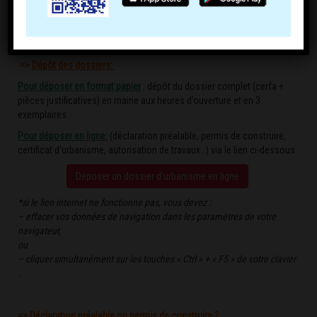
certificat d’urbanisme : autant de démarches pour lesquels vous
devez faire appel au service urbanisme.
=>
D
épôt des dossiers:
Pour déposer en format papier
: dépôt du dossier complet (cerfa +
pièces justificatives) en mairie aux heures d’ouverture et en 3
exemplaires.
Pour déposer en ligne:
(déclaration préalable, permis de construire,
certificat d’urbanisme, autorisation de travaux…) via le lien ci-dessous:
Déposer un dossier d’urbanisme en ligne
*si le lien internet ne fonctionne pas, vous devez :
– effacer vos données de navigation dans les paramètres de votre
navigateur,
ou
– cliquer simultanément sur les touches « Ctrl » + « F5 » de votre clavier
.
=>
D
éclaration préalable ou permis de construire ?