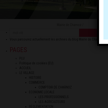
Mairie de Charnoz
/
OK
Vous parcourez actuellement les archives du blog
Mairie de Charnoz
pou
PAGES
PLU
Politique de cookies (EU)
ACCUEIL
LE VILLAGE
HISTOIRE
COMMERCE
COMPTOIR DE CHARNOZ
ECONOMIE LOCALE
LES PROFESSIONNELS
LES AGRICULTEURS
RÉGLEMENTATION