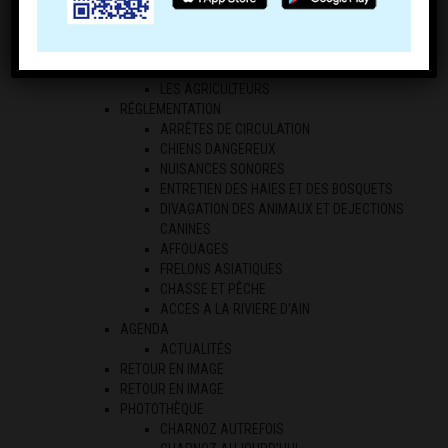
COMMERCE
COMPTOIR DE CHARNOZ
ECONOMIE LOCALE
LES PROFESSIONNELS
LES AGRICULTEURS
RÉGLEMENTATION
ARRÊTES DE CIRCULATION
CHIENS DANGEREUX
NUISANCES SONORES
ENTRETIEN DES HAIES ET DES BOSQUETS
DIVAGATION DES ANIMAUX ET DEJECTIONS
CANINES
AFFOUAGES
FRELONS ASIATIQUES
CHASSE ET PÊCHE
ACCES A LA RIVIERE D’AIN
AGENDA
ACTUALITÉS
RETOUR EN IMAGE
RETOUR EN IMAGE
PHOTOTHÈQUE
CHARNOZ AUTREFOIS