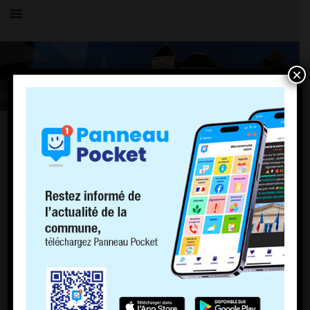
×
OK
Vous parcourez actuellement les archives du blog
Mairie de Charnoz
pour février 2020.
PAGES
PLU
Politique de cookies (EU)
ACCUEIL
LE VILLAGE
HISTOIRE