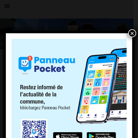
×
OK
Vous parcourez actuellement les archives du blog
Mairie de Charnoz
pour octobre 2020.
PAGES
PLU
Politique de cookies (EU)
ACCUEIL
LE VILLAGE
HISTOIRE