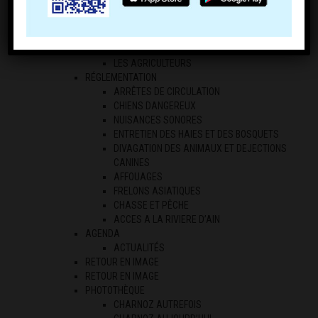
COMMERCE
COMPTOIR DE CHARNOZ
ECONOMIE LOCALE
LES PROFESSIONNELS
LES AGRICULTEURS
RÉGLEMENTATION
ARRÊTES DE CIRCULATION
CHIENS DANGEREUX
NUISANCES SONORES
ENTRETIEN DES HAIES ET DES BOSQUETS
DIVAGATION DES ANIMAUX ET DEJECTIONS
CANINES
AFFOUAGES
FRELONS ASIATIQUES
CHASSE ET PÊCHE
ACCES A LA RIVIERE D’AIN
AGENDA
ACTUALITÉS
RETOUR EN IMAGE
RETOUR EN IMAGE
PHOTOTHÈQUE
CHARNOZ AUTREFOIS