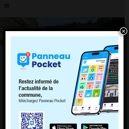
×
OK
Vous parcourez actuellement les archives du blog
Mairie de Charnoz
pour janvier 2021.
PAGES
PLU
Politique de cookies (EU)
ACCUEIL
LE VILLAGE
HISTOIRE