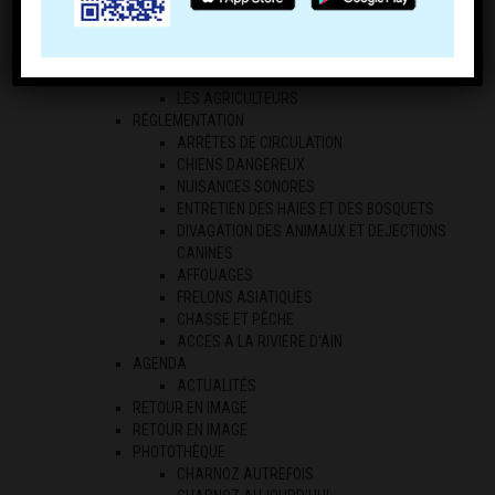
COMMERCE
COMPTOIR DE CHARNOZ
ECONOMIE LOCALE
LES PROFESSIONNELS
LES AGRICULTEURS
RÉGLEMENTATION
ARRÊTES DE CIRCULATION
CHIENS DANGEREUX
NUISANCES SONORES
ENTRETIEN DES HAIES ET DES BOSQUETS
DIVAGATION DES ANIMAUX ET DEJECTIONS
CANINES
AFFOUAGES
FRELONS ASIATIQUES
CHASSE ET PÊCHE
ACCES A LA RIVIERE D’AIN
AGENDA
ACTUALITÉS
RETOUR EN IMAGE
RETOUR EN IMAGE
PHOTOTHÈQUE
CHARNOZ AUTREFOIS