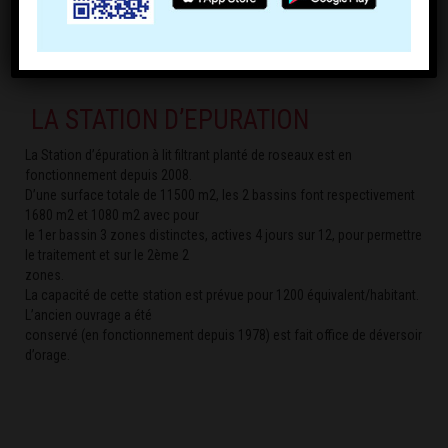
Lire la note d’information sur la fiscalité sur l’eau
LA STATION D’EPURATION
La Station d’épuration à lit filtrant planté de roseaux est en
fonctionnement depuis 2008.
D’une surface totale de 11500 m2, les 2 bassins font respectivement
1680 m2 et 1080 m2 avec pour
le 1er bassin 3 zones distinctes, actives 4 jours sur 12, pour permettre
le traitement et sur le 2ème 2
zones.
La capacité de cette station est prévue pour 1200 équivalent/habitant.
L’ancien ouvrage a été
conservé (en fonctionnement depuis 1978) est fait office de déversoir
d’orage.