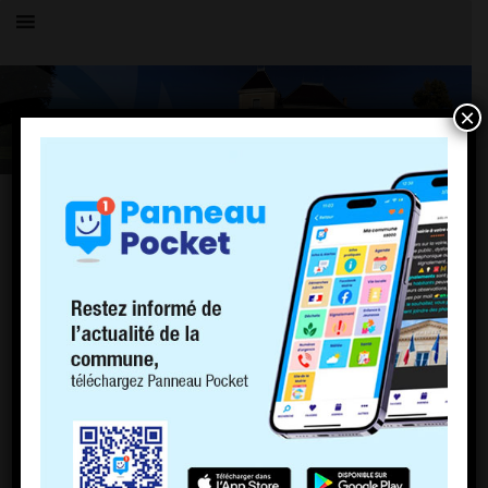
×
GESTION DE L’EAU
La commune de Charnoz sur Ain est en charge directement de la
distribution de l’eau potable et des
traitements en eaux usées.
Pour
tout renseignement, demande de raccordement, il convient de
contacter le secrétariat de
mairie.
Règlement du service de distribution d’eau
Contrat d’abonnement 2024