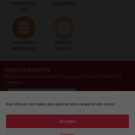
PAIEMENT EN
PUBLICATIONS
LIGNE
ASSISTANTES
MARCHÉS
MATERNELLES
PUBLICS
INSCRIPTION NEWSLETTER
Inscrivez-vous à notre newsletter pour recevoir toute l'actualité de la
commune
Nous utilisons des cookies pour optimiser notre site web et notre service.
Accepter
SUIVEZ-NOUS AUSSI SUR :
Refuser