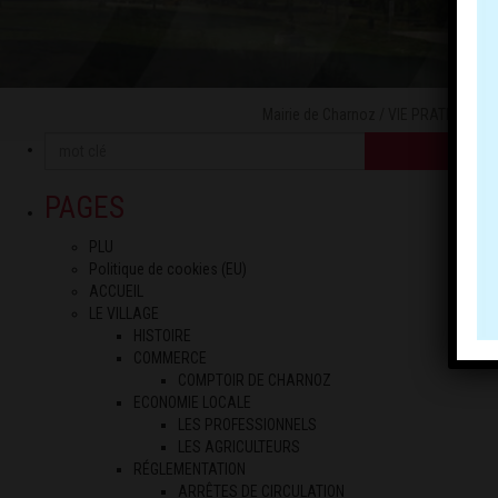
Mairie de Charnoz
/
VIE PRATIQUE
/
e
OK
PAGES
PLU
Politique de cookies (EU)
ACCUEIL
LE VILLAGE
HISTOIRE
COMMERCE
COMPTOIR DE CHARNOZ
ECONOMIE LOCALE
LES PROFESSIONNELS
LES AGRICULTEURS
RÉGLEMENTATION
ARRÊTES DE CIRCULATION