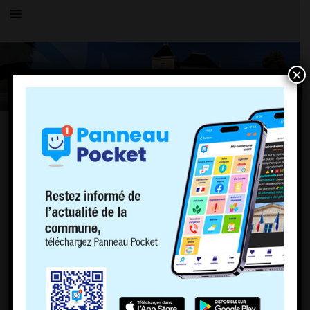
×
OK
PAGES
PLU
Politique de cookies (EU)
ACCUEIL
LE VILLAGE
HISTOIRE
COMMERCE
COMPTOIR DE CHARNOZ