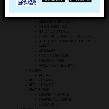
ECONOMIE LOCALE
LES PROFESSIONNELS
LES AGRICULTEURS
RÉGLEMENTATION
ARRÊTES DE CIRCULATION
CHIENS DANGEREUX
NUISANCES SONORES
ENTRETIEN DES HAIES ET DES BOSQUETS
DIVAGATION DES ANIMAUX ET DEJECTIONS
CANINES
AFFOUAGES
FRELONS ASIATIQUES
CHASSE ET PÊCHE
ACCES A LA RIVIERE D’AIN
AGENDA
ACTUALITÉS
RETOUR EN IMAGE
RETOUR EN IMAGE
PHOTOTHÈQUE
CHARNOZ AUTREFOIS
CHARNOZ AUJOURD’HUI
EVÉNEMENTS