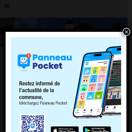
×
OK
PAGES
PLU
Politique de cookies (EU)
ACCUEIL
LE VILLAGE
HISTOIRE
COMMERCE
COMPTOIR DE CHARNOZ