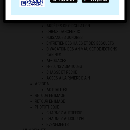
ECONOMIE LOCALE
LES PROFESSIONNELS
LES AGRICULTEURS
RÉGLEMENTATION
ARRÊTES DE CIRCULATION
CHIENS DANGEREUX
NUISANCES SONORES
ENTRETIEN DES HAIES ET DES BOSQUETS
DIVAGATION DES ANIMAUX ET DEJECTIONS
CANINES
AFFOUAGES
FRELONS ASIATIQUES
CHASSE ET PÊCHE
ACCES A LA RIVIERE D’AIN
AGENDA
ACTUALITÉS
RETOUR EN IMAGE
RETOUR EN IMAGE
PHOTOTHÈQUE
CHARNOZ AUTREFOIS
CHARNOZ AUJOURD’HUI
EVÉNEMENTS