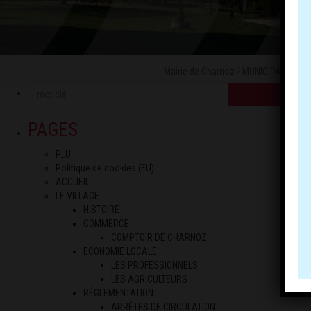
Mairie de Charnoz
/
MUNICIPALITÉ
/
P
OK
PAGES
PLU
Politique de cookies (EU)
ACCUEIL
LE VILLAGE
HISTOIRE
COMMERCE
COMPTOIR DE CHARNOZ
ECONOMIE LOCALE
LES PROFESSIONNELS
LES AGRICULTEURS
RÉGLEMENTATION
ARRÊTES DE CIRCULATION