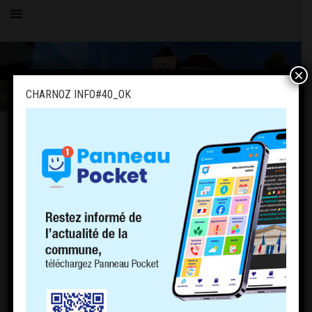
×
CHARNOZ INFO#40_OK
OK
PAGES
PLU
Politique de cookies (EU)
ACCUEIL
LE VILLAGE
HISTOIRE
COMMERCE
COMPTOIR DE CHARNOZ