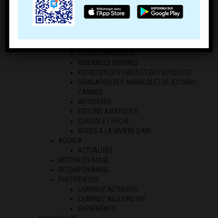
ECONOMIE LOCALE
LES PROFESSIONNELS
LES AGRICULTEURS
RÉGLEMENTATION
ARRÊTES DE CIRCULATION
CHIENS DANGEREUX
NUISANCES SONORES
ENTRETIEN DES HAIES ET DES BOSQUETS
DIVAGATION DES ANIMAUX ET DEJECTIONS
CANINES
AFFOUAGES
FRELONS ASIATIQUES
CHASSE ET PÊCHE
ACCES A LA RIVIERE D’AIN
AGENDA
ACTUALITÉS
RETOUR EN IMAGE
RETOUR EN IMAGE
PHOTOTHÈQUE
CHARNOZ AUTREFOIS
CHARNOZ AUJOURD’HUI
EVÉNEMENTS