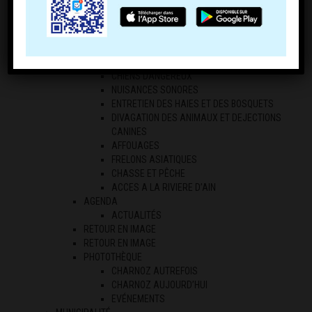
ECONOMIE LOCALE
LES PROFESSIONNELS
LES AGRICULTEURS
RÉGLEMENTATION
ARRÊTES DE CIRCULATION
CHIENS DANGEREUX
NUISANCES SONORES
ENTRETIEN DES HAIES ET DES BOSQUETS
DIVAGATION DES ANIMAUX ET DEJECTIONS
CANINES
AFFOUAGES
FRELONS ASIATIQUES
CHASSE ET PÊCHE
ACCES A LA RIVIERE D’AIN
AGENDA
ACTUALITÉS
RETOUR EN IMAGE
RETOUR EN IMAGE
PHOTOTHÈQUE
CHARNOZ AUTREFOIS
CHARNOZ AUJOURD’HUI
EVÉNEMENTS