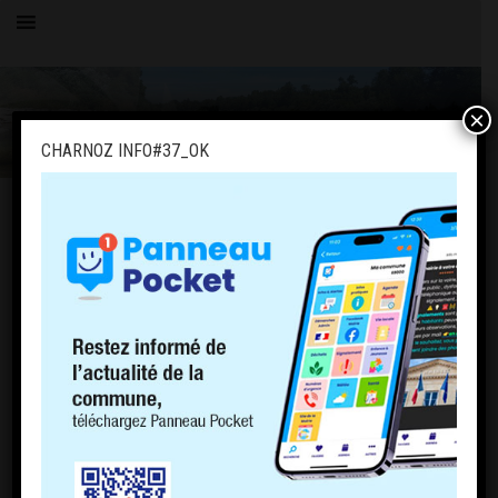
×
CHARNOZ INFO#37_OK
OK
PAGES
PLU
Politique de cookies (EU)
ACCUEIL
LE VILLAGE
HISTOIRE
COMMERCE
COMPTOIR DE CHARNOZ