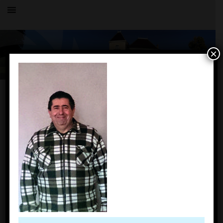
×
OK
PAGES
PLU
Politique de cookies (EU)
ACCUEIL
LE VILLAGE
HISTOIRE
COMMERCE
COMPTOIR DE CHARNOZ