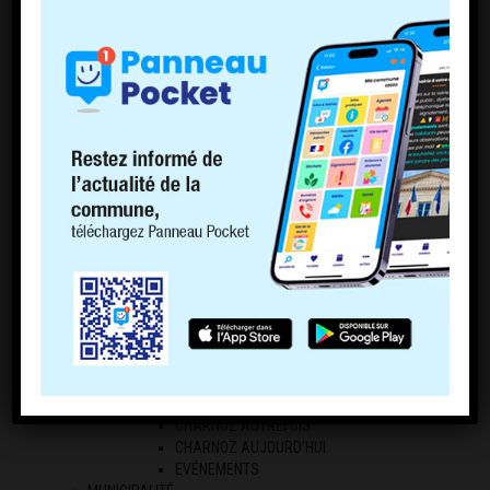
ECONOMIE LOCALE
LES PROFESSIONNELS
LES AGRICULTEURS
RÉGLEMENTATION
ARRÊTES DE CIRCULATION
CHIENS DANGEREUX
NUISANCES SONORES
ENTRETIEN DES HAIES ET DES BOSQUETS
DIVAGATION DES ANIMAUX ET DEJECTIONS
CANINES
AFFOUAGES
FRELONS ASIATIQUES
CHASSE ET PÊCHE
ACCES A LA RIVIERE D’AIN
AGENDA
ACTUALITÉS
RETOUR EN IMAGE
RETOUR EN IMAGE
PHOTOTHÈQUE
CHARNOZ AUTREFOIS
CHARNOZ AUJOURD’HUI
EVÉNEMENTS