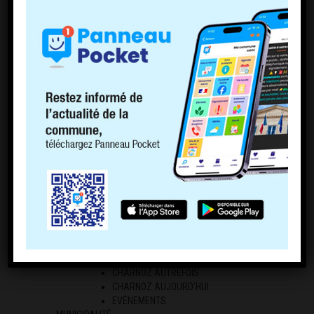
ECONOMIE LOCALE
LES PROFESSIONNELS
LES AGRICULTEURS
RÉGLEMENTATION
ARRÊTES DE CIRCULATION
CHIENS DANGEREUX
NUISANCES SONORES
ENTRETIEN DES HAIES ET DES BOSQUETS
DIVAGATION DES ANIMAUX ET DEJECTIONS
CANINES
AFFOUAGES
FRELONS ASIATIQUES
CHASSE ET PÊCHE
ACCES A LA RIVIERE D’AIN
AGENDA
ACTUALITÉS
RETOUR EN IMAGE
RETOUR EN IMAGE
PHOTOTHÈQUE
CHARNOZ AUTREFOIS
CHARNOZ AUJOURD’HUI
EVÉNEMENTS