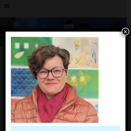
×
OK
PAGES
PLU
Politique de cookies (EU)
ACCUEIL
LE VILLAGE
HISTOIRE
COMMERCE
COMPTOIR DE CHARNOZ