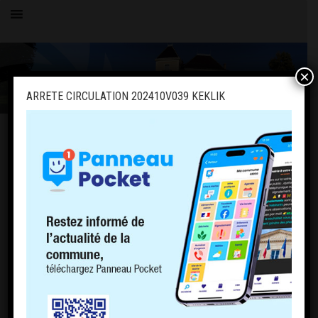
×
ARRETE CIRCULATION 202410V039 KEKLIK
OK
PAGES
PLU
Politique de cookies (EU)
ACCUEIL
LE VILLAGE
HISTOIRE
COMMERCE
COMPTOIR DE CHARNOZ