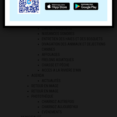
ECONOMIE LOCALE
LES PROFESSIONNELS
LES AGRICULTEURS
RÉGLEMENTATION
ARRÊTES DE CIRCULATION
CHIENS DANGEREUX
NUISANCES SONORES
ENTRETIEN DES HAIES ET DES BOSQUETS
DIVAGATION DES ANIMAUX ET DEJECTIONS
CANINES
AFFOUAGES
FRELONS ASIATIQUES
CHASSE ET PÊCHE
ACCES A LA RIVIERE D’AIN
AGENDA
ACTUALITÉS
RETOUR EN IMAGE
RETOUR EN IMAGE
PHOTOTHÈQUE
CHARNOZ AUTREFOIS
CHARNOZ AUJOURD’HUI
EVÉNEMENTS