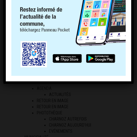
ECONOMIE LOCALE
LES PROFESSIONNELS
LES AGRICULTEURS
RÉGLEMENTATION
ARRÊTES DE CIRCULATION
CHIENS DANGEREUX
NUISANCES SONORES
ENTRETIEN DES HAIES ET DES BOSQUETS
DIVAGATION DES ANIMAUX ET DEJECTIONS
CANINES
AFFOUAGES
FRELONS ASIATIQUES
CHASSE ET PÊCHE
ACCES A LA RIVIERE D’AIN
AGENDA
ACTUALITÉS
RETOUR EN IMAGE
RETOUR EN IMAGE
PHOTOTHÈQUE
CHARNOZ AUTREFOIS
CHARNOZ AUJOURD’HUI
EVÉNEMENTS