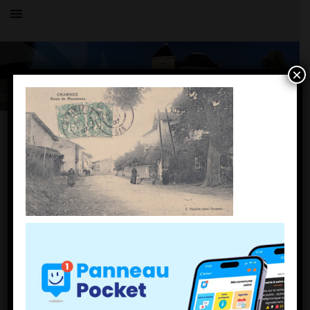
×
OK
PAGES
PLU
Politique de cookies (EU)
ACCUEIL
LE VILLAGE
HISTOIRE
COMMERCE
COMPTOIR DE CHARNOZ