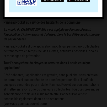
PanneauPocket au service des habitants de la commune
La mairie de CHARNOZ SUR AIN s’est équipée de PanneauPocket,
l’application d’informations et d’alertes, dans le but d’être au plus proche
de ses habitants.
PanneauPocket est une application mobile qui permet aux collectivités
de transmettre en temps réel des alertes, actualités officielles locales
et messages de prévention.
Tout l’écosystème du citoyen se retrouve dans 1 seule et unique
application !
Côté habitants, l’application est gratuite, sans publicité, sans création
de comptes ni aucune récolte de données personnelles. Il suffit de
quelques secondes pour installer PanneauPocket sur son smartphone
et mettre en favoris une ou plusieurs collectivités. Toujours présent sur
son téléphone mais aussi sur sa tablette, PanneauPocket est
accessible également depuis son ordinateur
(
www.app.panneaupocket.com
).