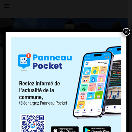
×
Toutes les actualités
LE VILLAGE
Application PanneauPocket
13 mars 2023