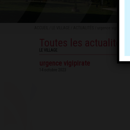
ACCUEIL
/
LE VILLAGE
/
ACTUALITÉS
/ urgence vigipirate
Toutes les actualités
LE VILLAGE
urgence vigipirate
14 octobre 2023