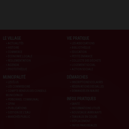
LE VILLAGE
VIE PRATIQUE
> ACTUALITÉS
> LES ASSOCIATIONS
> HISTOIRE
> BIBLIOTHÈQUE
> COMMERCE
> EDUCATION
> ECONOMIE LOCALE
> PETITE ENFANCE
> RÉGLEMENTATION
> COLLECTE DES DÉCHETS
> AGENDA
> LOGEMENT SOCIAL
> PHOTOTHÈQUE
> ACTION SOCIALE
MUNICIPALITÉ
DÉMARCHES
> LES ÉLUS
> INSCRIPTIONS SCOLAIRES
> LES COMMISSIONS
> RÉSERVATIONS DES SALLES
> COMPTE-RENDUS DES CONSEILS
> DEMANDES EN MAIRIE
MUNICIPAUX
INFOS PRATIQUES
> PERSONNEL COMMUNAL
> CPINI
> SANTÉ
> PUBLICATIONS
> INFORMATIONS UTILES
> GESTION DE L'EAU
> NOUVEAUX ARRIVANTS
> MARCHÉS PUBLIC
> TRAVAUX EN COURS
> DÉPLACEMENT
> INFOS PAROISSIALES