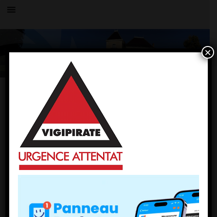
×
Toutes les actualités
LE VILLAGE
urgence vigipirate
14 octobre 2023