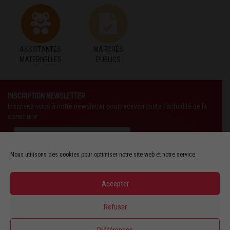
ASSISTANTES
MARCHÉS
MATERNELLES
PUBLICS
INSCRIPTION NEWSLETTER
Inscrivez-vous à notre newsletter pour recevoir toute l'actualité de la
commune
Nous utilisons des cookies pour optimiser notre site web et notre service.
Accepter
SUIVEZ-NOUS AUSSI SUR :
Refuser
YOUTUBE
Préférences