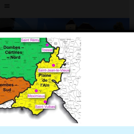
Toutes les actualités
LE VILLAGE
288629908_5070388539727130_237455116
20 juin 2022