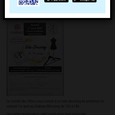
Le comité des fêtes vous convie à un vide dressing de printemps le
samedi 1er avril au château Messimy de 10h à 18h .
Une petite restauration salé/sucré vous sera proposée.