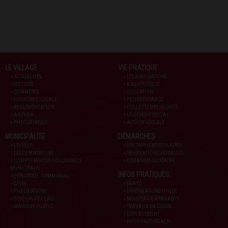
LE VILLAGE
VIE PRATIQUE
> ACTUALITÉS
> LES ASSOCIATIONS
> HISTOIRE
> BIBLIOTHÈQUE
> COMMERCE
> EDUCATION
> ECONOMIE LOCALE
> PETITE ENFANCE
> RÉGLEMENTATION
> COLLECTE DES DÉCHETS
> AGENDA
> LOGEMENT SOCIAL
> PHOTOTHÈQUE
> ACTION SOCIALE
MUNICIPALITÉ
DÉMARCHES
> LES ÉLUS
> INSCRIPTIONS SCOLAIRES
> LES COMMISSIONS
> RÉSERVATIONS DES SALLES
> COMPTE-RENDUS DES CONSEILS
> DEMANDES EN MAIRIE
MUNICIPAUX
INFOS PRATIQUES
> PERSONNEL COMMUNAL
> CPINI
> SANTÉ
> PUBLICATIONS
> INFORMATIONS UTILES
> GESTION DE L'EAU
> NOUVEAUX ARRIVANTS
> MARCHÉS PUBLIC
> TRAVAUX EN COURS
> DÉPLACEMENT
> INFOS PAROISSIALES