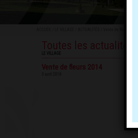
ACCUEIL
/
LE VILLAGE
/
ACTUALITÉS
/ Vente de fleurs 201
Toutes les actualités
LE VILLAGE
Vente de fleurs 2014
3 avril 2018