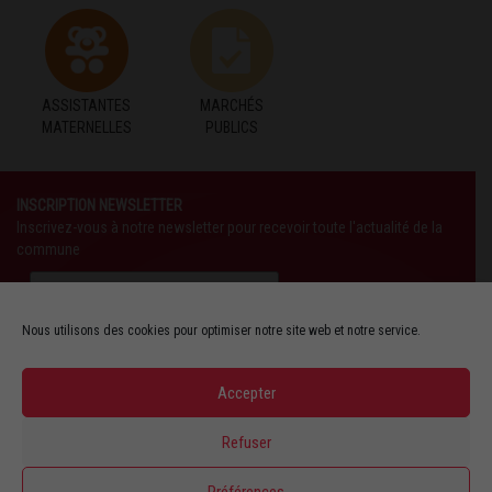
ASSISTANTES
MARCHÉS
MATERNELLES
PUBLICS
INSCRIPTION NEWSLETTER
Inscrivez-vous à notre newsletter pour recevoir toute l'actualité de la
commune
Nous utilisons des cookies pour optimiser notre site web et notre service.
Accepter
SUIVEZ-NOUS AUSSI SUR :
Refuser
YOUTUBE
Préférences