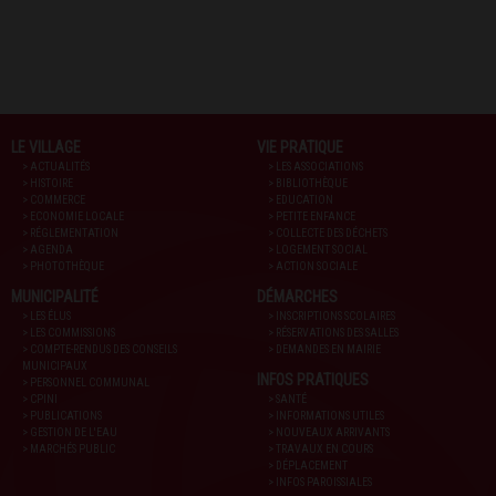
LE VILLAGE
VIE PRATIQUE
> ACTUALITÉS
> LES ASSOCIATIONS
> HISTOIRE
> BIBLIOTHÈQUE
> COMMERCE
> EDUCATION
> ECONOMIE LOCALE
> PETITE ENFANCE
> RÉGLEMENTATION
> COLLECTE DES DÉCHETS
> AGENDA
> LOGEMENT SOCIAL
> PHOTOTHÈQUE
> ACTION SOCIALE
MUNICIPALITÉ
DÉMARCHES
> LES ÉLUS
> INSCRIPTIONS SCOLAIRES
> LES COMMISSIONS
> RÉSERVATIONS DES SALLES
> COMPTE-RENDUS DES CONSEILS
> DEMANDES EN MAIRIE
MUNICIPAUX
INFOS PRATIQUES
> PERSONNEL COMMUNAL
> CPINI
> SANTÉ
> PUBLICATIONS
> INFORMATIONS UTILES
> GESTION DE L'EAU
> NOUVEAUX ARRIVANTS
> MARCHÉS PUBLIC
> TRAVAUX EN COURS
> DÉPLACEMENT
> INFOS PAROISSIALES