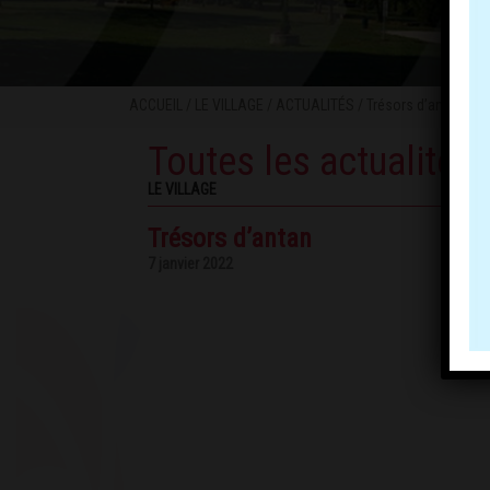
ACCUEIL
/
LE VILLAGE
/
ACTUALITÉS
/ Trésors d’antan
Toutes les actualités
LE VILLAGE
Trésors d’antan
7 janvier 2022