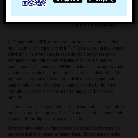
Le 11 septembre 2018,
notre commune sera concernée par des
modifications de fréquences de la TNT. Ces travaux sur le réseau de
télévision s’inscrivent dans le cadre de décisions prises par le
Premier ministre pour permettre la libération des fréquences
hertziennes de la bande des 700 MHz par les services audiovisuels
vers les services de téléphonie mobile à très haut débit (4G). Cette
opération a pour objectif d’apporter de la ressource spectrale
supplémentaire pour favoriser la connectivité des territoires et
répondre aux besoins croissants d’échanges de données en
mobilité.
Le rendez-vous du 11 septembre prochain constitue une opération
technique importante qui se déroulera principalement au centre de
la région Rhône-Alpes ainsi que dans le Gard.
Cette opération aura un impact direct sur les téléspectateurs qui
reçoivent la télévision par l’antenne râteau : ils risquent de perdre