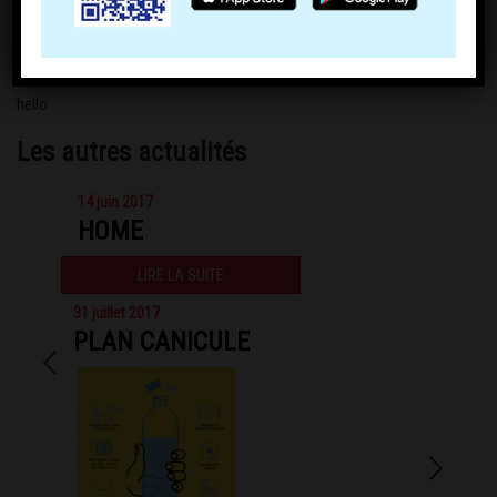
hello
Les autres actualités
14 juin 2017
HOME
LIRE LA SUITE
31 juillet 2017
PLAN CANICULE