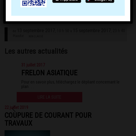
13 septembre 2017
15 septembre 2017
10 h 50
23 h 40
,
,
de
à
Planifié
NON CLASSÉ
Les autres actualités
31 juillet 2017
FRELON ASIATIQUE
Pour en savoir plus, téléchargez le dépliant concernant le
plan . . .
LIRE LA SUITE
22 juillet 2019
COUPURE DE COURANT POUR
TRAVAUX