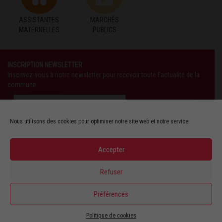
ASSISTANTES
MARCHÉS
MATERNELLES
PUBLICS
INSCRIPTION NEWSLETTER
Inscrivez-vous à notre newsletter pour recevoir toute l'actualité de la
commune
Nous utilisons des cookies pour optimiser notre site web et notre service.
Accepter
SUIVEZ-NOUS AUSSI SUR :
Refuser
YOUTUBE
Préférences
Politique de cookies