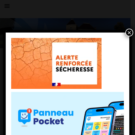
×
Toutes les actualités
LE VILLAGE
alerte-secheresse-renforcee
18 juillet 2023