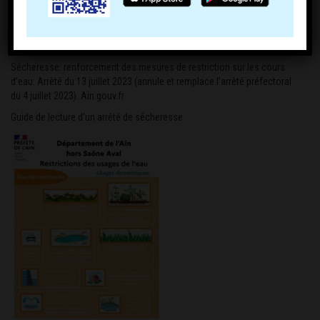
Sécheresse: renforcement des mesures de restriction sur les cours
d’eau:
Arrêté du 13 juillet 2023
(annule et remplace l’arrêté préfectoral
du 4 juillet 2023).
Ain.gouv.fr
Guide de lecture d’un arrêté de sécheresse