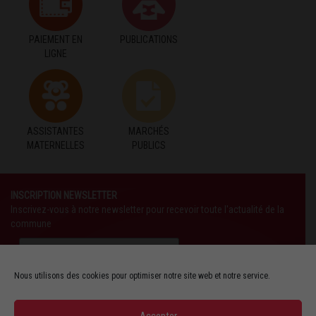
PAIEMENT EN
PUBLICATIONS
LIGNE
ASSISTANTES
MARCHÉS
MATERNELLES
PUBLICS
INSCRIPTION NEWSLETTER
Inscrivez-vous à notre newsletter pour recevoir toute l'actualité de la
commune
Nous utilisons des cookies pour optimiser notre site web et notre service.
Accepter