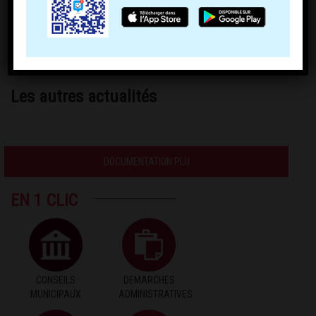
Questionnaire AM Charnoz
Les autres actualités
DOCUMENTATION PLU
EN 1 CLIC
CONSEILS
DEMARCHES
MUNICIPAUX
ADMINISTRATIVES