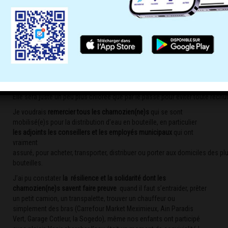
Les résultats de l’ARS concernant l’eau du robinet sont positifs
et
nous pouvons à nouveau consommer l’eau de Charnoz sans
modération.
Elle sera juste un peu plus chlorée que par le passé pour éviter toute rechu
Je voudrais
remercier tous les charnozien(ne)s
qui se sont
mobilisé(e)s pour la distribution d’eau en bouteille, en particulier
les adjoints les
conseillers et les employés municipaux
qui ont
vraiment
assuré, pour acheter, transporter, distribuer ou porter aux domiciles des plu
bouteilles.
J’ai pu constater
la résilience et la solidarité dont les
charnozien(ne)s savent faire preuve
quand il faut s’entraider, prêter
un petit camion, un transpalette, trouver un chauffeur ou
simplement des bras (Carrefour Market Meximieux, Ain Paradis
Vert, Garage Cotleur, la Sogedo), même nos enfants ont participé