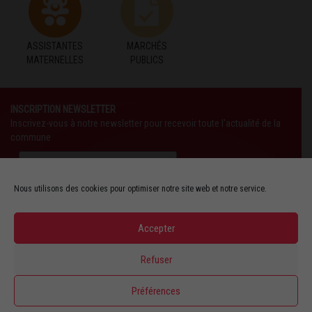
ASSISTANTES
MARCHÉS
MATERNELLES
PUBLICS
INSCRIPTION NEWSLETTER
Inscrivez-vous à notre newsletter pour recevoir toute l'actualité de la
commune
Nous utilisons des cookies pour optimiser notre site web et notre service.
Accepter
SUIVEZ-NOUS AUSSI SUR :
Refuser
YOUTUBE
Préférences