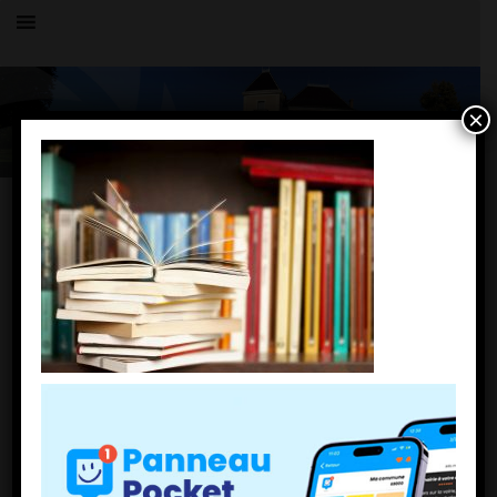
×
Toutes les actualités
LE VILLAGE
Livres-quels-titres-ont-ete-les-plus-
achetes-par-les-Francais-confines
2 avril 2021