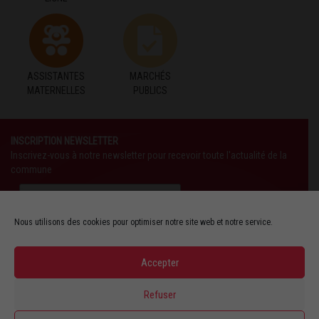
ASSISTANTES
MARCHÉS
MATERNELLES
PUBLICS
INSCRIPTION NEWSLETTER
Inscrivez-vous à notre newsletter pour recevoir toute l'actualité de la
commune
Nous utilisons des cookies pour optimiser notre site web et notre service.
Accepter
SUIVEZ-NOUS AUSSI SUR :
Refuser
YOUTUBE