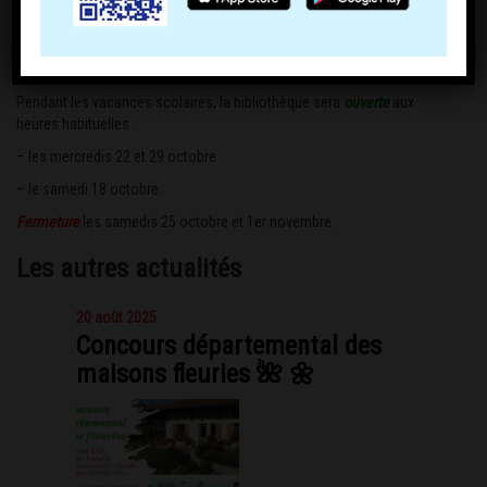
Pendant les vacances scolaires, la bibliothèque sera
ouverte
aux
heures habituelles :
– les mercredis 22 et 29 octobre
– le samedi 18 octobre.
Fermeture
les samedis 25 octobre et 1er novembre.
Les autres actualités
20 août 2025
Concours départemental des
maisons fleuries 🌺 🌼