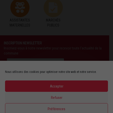
ASSISTANTES
MARCHÉS
MATERNELLES
PUBLICS
INSCRIPTION NEWSLETTER
Inscrivez-vous à notre newsletter pour recevoir toute l'actualité de la
commune
Nous utilisons des cookies pour optimiser notre site web et notre service.
Accepter
SUIVEZ-NOUS AUSSI SUR :
Refuser
YOUTUBE
Préférences