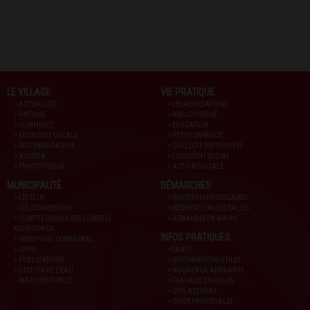
LE VILLAGE
VIE PRATIQUE
> ACTUALITÉS
> LES ASSOCIATIONS
> HISTOIRE
> BIBLIOTHÈQUE
> COMMERCE
> EDUCATION
> ECONOMIE LOCALE
> PETITE ENFANCE
> RÉGLEMENTATION
> COLLECTE DES DÉCHETS
> AGENDA
> LOGEMENT SOCIAL
> PHOTOTHÈQUE
> ACTION SOCIALE
MUNICIPALITÉ
DÉMARCHES
> LES ÉLUS
> INSCRIPTIONS SCOLAIRES
> LES COMMISSIONS
> RÉSERVATIONS DES SALLES
> COMPTE-RENDUS DES CONSEILS
> DEMANDES EN MAIRIE
MUNICIPAUX
INFOS PRATIQUES
> PERSONNEL COMMUNAL
> CPINI
> SANTÉ
> PUBLICATIONS
> INFORMATIONS UTILES
> GESTION DE L'EAU
> NOUVEAUX ARRIVANTS
> MARCHÉS PUBLIC
> TRAVAUX EN COURS
> DÉPLACEMENT
> INFOS PAROISSIALES