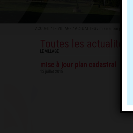
ACCUEIL
/
LE VILLAGE
/
ACTUALITÉS
/ mise à jour plan cad
Toutes les actualités
LE VILLAGE
mise à jour plan cadastral
13 juillet 2018