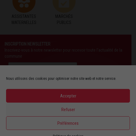
ASSISTANTES
MARCHÉS
MATERNELLES
PUBLICS
INSCRIPTION NEWSLETTER
Inscrivez-vous à notre newsletter pour recevoir toute l'actualité de la
commune
Nous utilisons des cookies pour optimiser notre site web et notre service.
Accepter
SUIVEZ-NOUS AUSSI SUR :
Refuser
YOUTUBE
Préférences