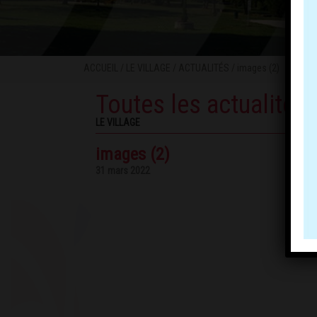
ACCUEIL
/
LE VILLAGE
/
ACTUALITÉS
/ images (2)
Toutes les actualités
LE VILLAGE
images (2)
31 mars 2022