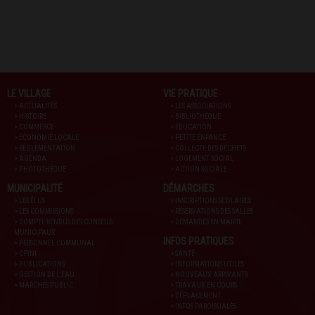
LE VILLAGE
VIE PRATIQUE
> ACTUALITÉS
> LES ASSOCIATIONS
> HISTOIRE
> BIBLIOTHÈQUE
> COMMERCE
> EDUCATION
> ECONOMIE LOCALE
> PETITE ENFANCE
> RÉGLEMENTATION
> COLLECTE DES DÉCHETS
> AGENDA
> LOGEMENT SOCIAL
> PHOTOTHÈQUE
> ACTION SOCIALE
MUNICIPALITÉ
DÉMARCHES
> LES ÉLUS
> INSCRIPTIONS SCOLAIRES
> LES COMMISSIONS
> RÉSERVATIONS DES SALLES
> COMPTE-RENDUS DES CONSEILS
> DEMANDES EN MAIRIE
MUNICIPAUX
INFOS PRATIQUES
> PERSONNEL COMMUNAL
> CPINI
> SANTÉ
> PUBLICATIONS
> INFORMATIONS UTILES
> GESTION DE L'EAU
> NOUVEAUX ARRIVANTS
> MARCHÉS PUBLIC
> TRAVAUX EN COURS
> DÉPLACEMENT
> INFOS PAROISSIALES