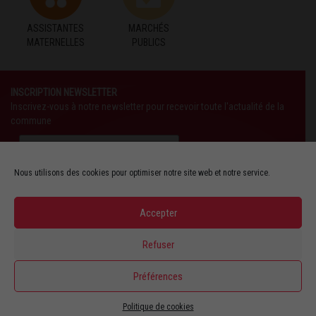
ASSISTANTES
MARCHÉS
MATERNELLES
PUBLICS
INSCRIPTION NEWSLETTER
Inscrivez-vous à notre newsletter pour recevoir toute l'actualité de la
commune
Nous utilisons des cookies pour optimiser notre site web et notre service.
Accepter
SUIVEZ-NOUS AUSSI SUR :
Refuser
YOUTUBE
Préférences
Politique de cookies