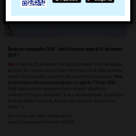
Élections municipales 2020 : faut-il s’inscrire avant le 31 décembre
2019 ?
Non,
la date du 31 décembre n’est plus impérative. Il est désormais
possible de s’inscrire sur les listes électorales et de voter la même
année. Il faut toutefois respecter une date limite d’inscription.
Pour
les prochaines élections municipales, il s’agit du 7 février 2020.
Cette date peut être repoussée dans certaines situations
seulement (Français atteignant 18 ans, déménagement, acquisition
de la nationalité française, droit de vote recouvré, majeur sous
tutelle, …).
Plus d’infos sur :
https://www.service-
public.fr/particuliers/vosdroits/R16396