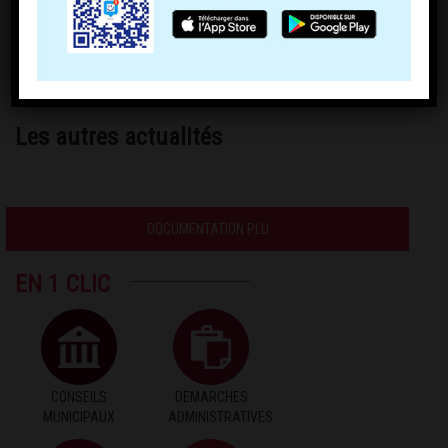
demarches_pour_s_inscrire_en_ligne
Les autres actualités
DOCUMENTATION PLU
EN 1 CLIC
CONSEILS
DEMARCHES
MUNICIPAUX
ADMINISTRATIVES