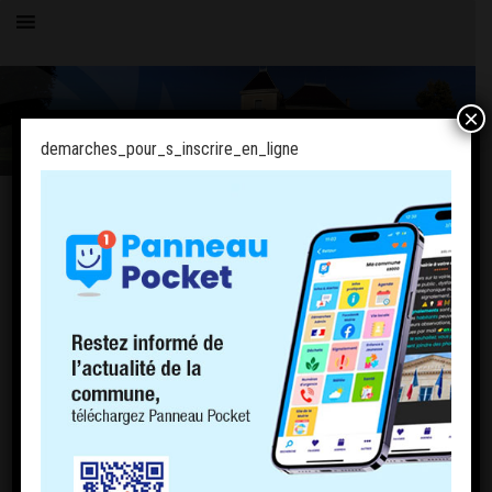
×
demarches_pour_s_inscrire_en_ligne
Toutes les actualités
LE VILLAGE
demarches_pour_s_inscrire_en_ligne
18 janvier 2020