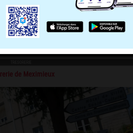
e de la Trésorerie de Meximieux
TRESORERIE
orerie de Meximieux