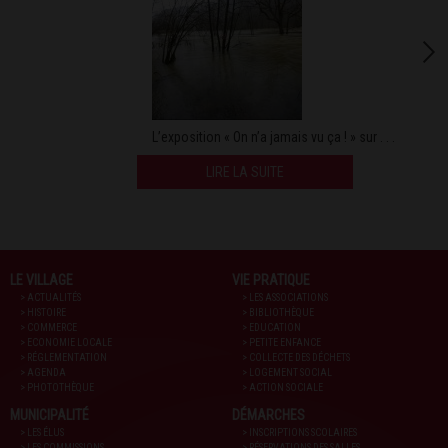
L’exposition « On n’a jamais vu ça ! » sur . . .
LIRE LA SUITE
LE VILLAGE
VIE PRATIQUE
> ACTUALITÉS
> LES ASSOCIATIONS
> HISTOIRE
> BIBLIOTHÈQUE
> COMMERCE
> EDUCATION
> ECONOMIE LOCALE
> PETITE ENFANCE
> RÉGLEMENTATION
> COLLECTE DES DÉCHETS
> AGENDA
> LOGEMENT SOCIAL
> PHOTOTHÈQUE
> ACTION SOCIALE
MUNICIPALITÉ
DÉMARCHES
> LES ÉLUS
> INSCRIPTIONS SCOLAIRES
> LES COMMISSIONS
> RÉSERVATIONS DES SALLES