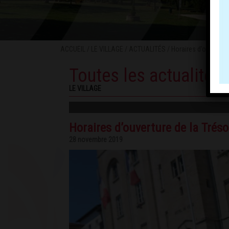
ACCUEIL
/
LE VILLAGE
/
ACTUALITÉS
/ Horaires d’ouvertur
Toutes les actualités
LE VILLAGE
Horaires d’ouverture de la Trés
28 novembre 2019