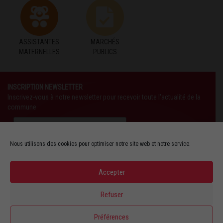
ASSISTANTES
MARCHÉS
MATERNELLES
PUBLICS
INSCRIPTION NEWSLETTER
Inscrivez-vous à notre newsletter pour recevoir toute l'actualité de la
commune
Nous utilisons des cookies pour optimiser notre site web et notre service.
Accepter
SUIVEZ-NOUS AUSSI SUR :
Refuser
YOUTUBE
Préférences