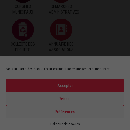
CONSEILS
DEMARCHES
MUNICIPAUX
ADMINISTRATIVES
COLLECTE DES
ANNUAIRE DES
DÉCHETS
ASSOCIATIONS
Nous utilisons des cookies pour optimiser notre site web et notre service.
PAIEMENT EN
PUBLICATIONS
Accepter
LIGNE
Refuser
Préférences
ASSISTANTES
MARCHÉS
Politique de cookies
MATERNELLES
PUBLICS