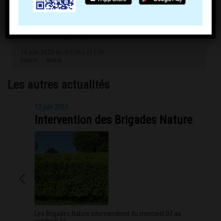
Concert GRATUIT organisé par l’OCCS
16 juin 2023
20 h 00
23 h 00
de
à
Planifié
AGENDA
Les autres actualités
12 juin 2023
Intervention des Brigades Nature
Les Brigades Nature interviendront du mercredi 07 au