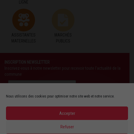
LIGNE
ASSISTANTES
MARCHÉS
MATERNELLES
PUBLICS
INSCRIPTION NEWSLETTER
Inscrivez-vous à notre newsletter pour recevoir toute l'actualité de la
commune
Nous utilisons des cookies pour optimiser notre site web et notre service.
Accepter
SUIVEZ-NOUS AUSSI SUR :
Refuser
YOUTUBE