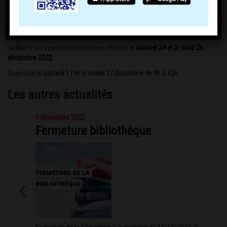
La Mairie sera exceptionnellement fermée le
samedi 24 et le lundi 26
décembre 2022
.
Ouverture le
samedi 17 et le mardi 27 décembre de 9h à 12h.
Les autres actualités
9 décembre 2022
Fermeture bibliothèque
Fermeture de la bibliothèque à compter du 15/12/2022. Il